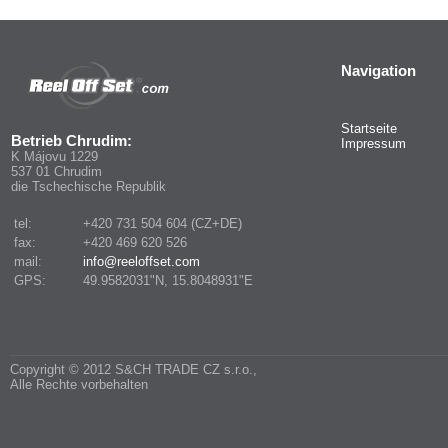
Navigation
Startseite
Betrieb Chrudim:
Impressum
K Májovu 1229
537 01 Chrudim
die Tschechische Republik
tel:
+420 731 504 604 (CZ+DE)
fax:
+420 469 620 526
mail:
info@reeloffset.com
GPS:
49.9582031"N, 15.8048931"E
Copyright © 2012 S&CH TRADE CZ s.r.o.,
Alle Rechte vorbehalten